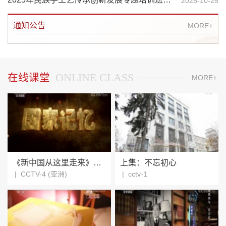
2025-10-25
通知公告
MORE+
ONLINE CLASS
在线课堂
MORE+
《新中国从这里走来》系列 第一集 选址西柏坡
上集：不忘初心
|
CCTV-4 (亚洲)
|
cctv-1