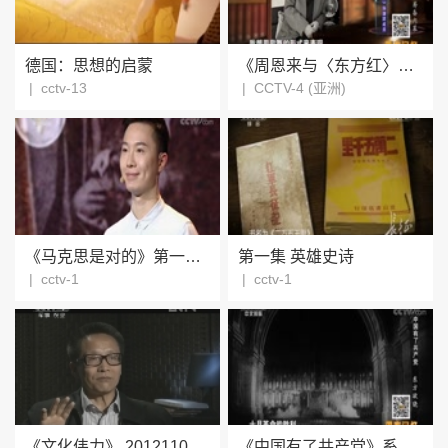
德国：思想的启蒙
《周恩来与〈东方红〉》系列 第一集 筹备内幕
|
cctv-13
|
CCTV-4 (亚洲)
《马克思是对的》第一集《你好 马克思》
第一集 英雄史诗
|
cctv-1
|
cctv-1
《文化伟力》 20121103 第一集 文明之源
《中国有了共产党》系列 第一集 东方欲晓